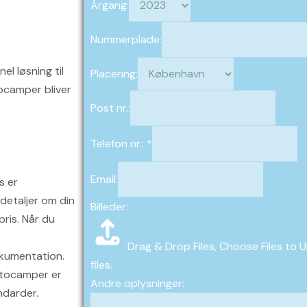
Årgang:
Nummerplade:
el løsning til
Placering:
tocamper bliver
Post nr.:
Telefon nr.:
*
Email:
s er
detaljer om din
Billeder:
ris. Når du
Drag & Drop Files,
Choose Files to 
okumentation.
files.
utocamper er
Andre oplysninger:
darder.