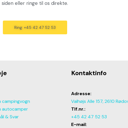
siden eller ringe til os direkte.
Ring: +45 42 47 52 53
je
Kontaktinfo
Adresse:
in campingvogn
Valhøjs Alle 157, 2610 Rødo
in autocamper
Tlf.nr.:
ål & Svar
+45 42 47 52 53
E-mail: