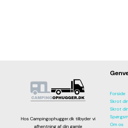
Genve
Forside
Skrot d
Skrot d
Spørgsm
Hos Campingophugger.dk tilbyder vi
Om os
afhentning af din gamle