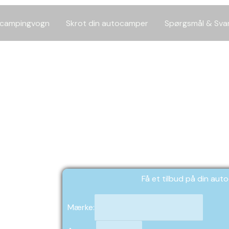
n campingvogn
Skrot din autocamper
Spørgsmål & Sva
mper Ophugg
Få et tilbud på din au
Mærke: