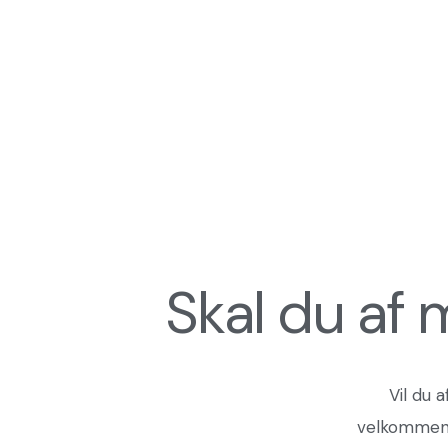
Skal du af
Vil du 
velkommen t