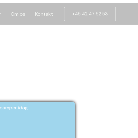
r
Om os
Kontakt
+45 42 47 52 53
er
tocamper idag