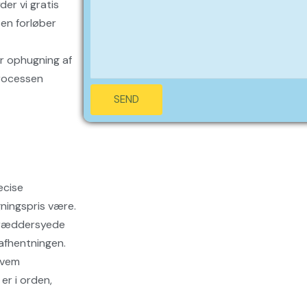
er vi gratis
sen forløber
or ophugning af
processen
SEND
æcise
gningspris være.
skræddersyede
 afhentningen.
kvem
er i orden,